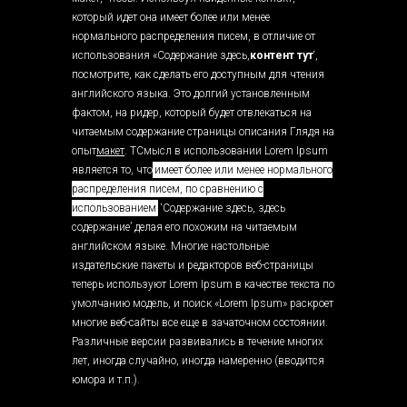
который идет она имеет более или менее
нормального распределения писем, в отличие от
использования «Содержание здесь,
контент тут
‘,
посмотрите, как сделать его доступным для чтения
английского языка. Это долгий установленным
фактом, на ридер, который будет отвлекаться на
читаемым содержание страницы описания Глядя на
опыт
макет
. TСмысл в использовании Lorem Ipsum
является то, что
имеет более или менее нормального
распределения писем, по сравнению с
использованием
‘Содержание здесь, здесь
содержание’ делая его похожим на читаемым
английском языке. Многие настольные
издательские пакеты и редакторов веб-страницы
теперь используют Lorem Ipsum в качестве текста по
умолчанию модель, и поиск «Lorem Ipsum» раскроет
многие веб-сайты все еще в зачаточном состоянии.
Различные версии развивались в течение многих
лет, иногда случайно, иногда намеренно (вводится
юмора и т.п.).