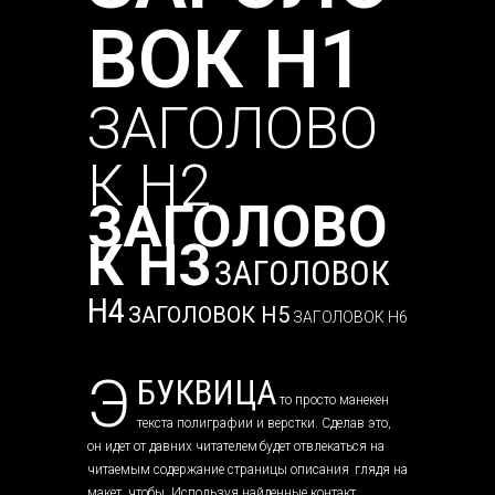
ВОК H1
ЗАГОЛОВО
К H2
ЗАГОЛОВО
К H3
ЗАГОЛОВОК
H4
ЗАГОЛОВОК H5
ЗАГОЛОВОК H6
Э
БУКВИЦА
то просто манекен
текста полиграфии и верстки. Сделав это,
он идет от давних читателем
будет отвлекаться на
читаемым содержание страницы описания
глядя на
макет, чтобы. Используя найденные контакт,