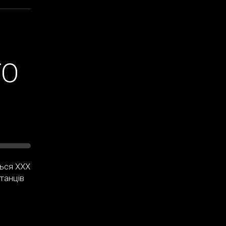
ТО
ться ХХХ
танців