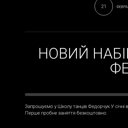
21
ФЕВРА
НОВИЙ НАБІ
Ф
Запрошуємо у Школу танців Федорчук У січні від
Перше пробне заняття безкоштовно.