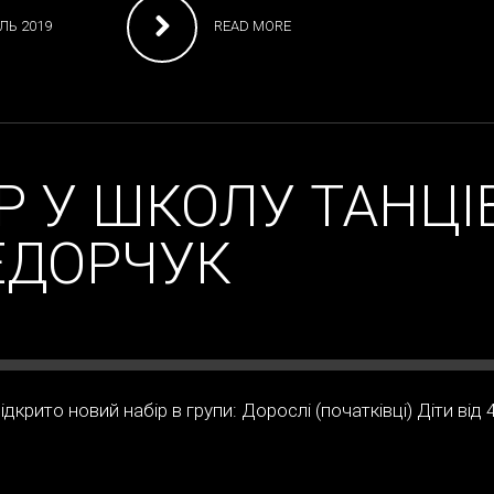
ЛЬ 2019
READ MORE
Р У ШКОЛУ ТАНЦІ
ЕДОРЧУК
крито новий набір в групи: Дорослі (початківці) Діти від 4