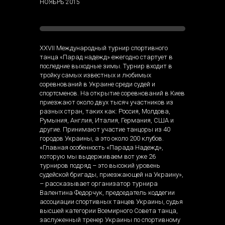
НОЯБРЬ 2015
XXVII Международный турнир спортивного
танца «Парад надежд» ежегодно стартует в
последние выходные зимы. Турнир входит в
тройку самых известных и любимых
соревнований в Украине среди судей и
спортсменов. На открытие соревнований в Киев
приезжают около двух тысяч участников из
разных стран, таких как: Россия, Молдова,
Румыния, Англия, Италия, Германия, США и
другие. Принимают участие танцоры из 40
городов Украины, а это около 200 клубов.
«Главная особенность «Парада Надежд»,
которую мы выдерживаем вот уже 26
турниров подряд – это высокий уровень
судейской бригады, приезжающей на Украину»,
– рассказывает организатор турнира
Валентина Федорчук, председатель коддегии
ассоциации спортивных танцев Украины, судья
высшей категории Всемирного Совета танца,
заслуженный тренер Украины по спортивному