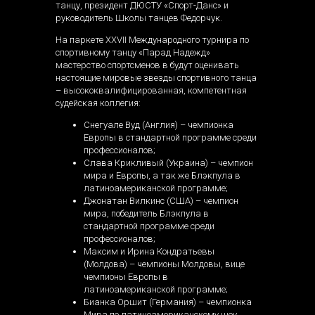
танцу, президент ДЮСТУ «Спорт-Данс» и
руководитель Школы танцев Федорчук.
На паркете XXVII Международного турнира по
спортивному танцу «Парад Надежд»
мастерство спортсменов в будут оценивать
настоящие мировые звезды спортивного танца
– высококвалифицированная, компетентная
судейская коллегия:
Снегуале Вуд (Англия) – чемпионка
Европы в стандартной программе среди
профессионалов;
Слава Крикливый (Украина) – чемпион
мира и Европы, а так же Блэкпула в
латиноамериканской программе;
Джонатан Вилкинс (США) – чемпион
мира, победитель Блэкпула в
стандартной программе среди
профессионалов;
Максим и Ирина Кондратьевы
(Молдова) – чемпионы Молдовы, вице
чемпионы Европы в
латиноамериканской программе;
Бианка Оршит (Германия) – чемпионка
Мира по латиноамериканскому шоу,