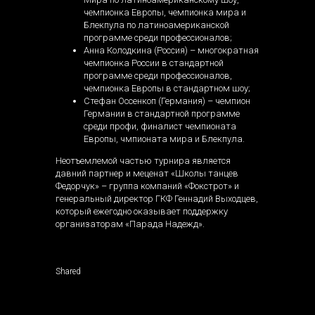
чемпионка Европы, чемпионка мира и
Блекпула по латиноамериканской
программе среди профессионалов;
Анна Колодкина (Россия) – многократная
чемпионка России в стандартной
программе среди профессионалов,
чемпионка Европы в стандартном шоу;
Стефан Оссенкоп (Германия) – чемпион
Германии в стандартной программе
среди профи, финалист чемпионата
Европы, чмпионата мира и Блекпула.
Неотъемлемой частью турнира является
давний партнер и меценат «Школы танцев
Федорчук» – группа компаний «Фокстрот» и
генеральный директор ГКФ Геннадий Выходцев,
который ежегодно оказывает поддержку
организаторам «Парада Надежд».
Shared